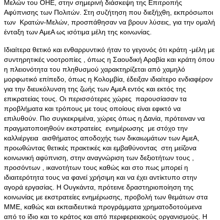
Μελών του ΟΗΕ, στην σημερινή διάσκεψη της Επιτροπής
Αφύπνισης των Πολιτών. Στη συζήτηση που διεξήχθη, εκπρόσωποι
των Κρατών-Μελών, προσπάθησαν να βρουν λύσεις, για την ομαλή
ένταξη των ΑμεΑ ως ισότιμα μέλη της κοινωνίας.
Ιδιαίτερα θετικό και ενθαρρυντικό ήταν το γεγονός ότι κράτη -μέλη με
συντηρητικές νοοτροπίες , όπως η Σαουδική Αραβία και κράτη όπου
η πλειονότητα του πληθυσμού χαρακτηρίζεται από χαμηλό
μορφωτικό επίπεδο, όπως η Κολομβία, έδειξαν ιδιαίτερο ενδιαφέρον
για την διευκόλυνση της ζωής των ΑμεΑ εντός και εκτός της
επικρατείας τους. Οι περισσότερες χώρες παρουσίασαν τα
προβλήματα και τρόπους με τους οποίους είναι εφικτό να
επιλυθούν. Πιο συγκεκριμένα, χώρες όπως η Δανία, πρότειναν να
πραγματοποιηθούν εκστρατείες ενημέρωσης με στόχο την
καλλιέργεια αισθήματος αποδοχής των δικαιωμάτων των ΑμεΑ,
προωθώντας θετικές πρακτικές και εμβαθύνοντας στη μείζονα
κοινωνική αφύπνιση, στην αναγνώριση των δεξιοτήτων τους ,
προσόντων , ικανοτήτων τους καθώς και στο πως μπορεί η
ιδιαιτερότητα τους να φανεί χρήσιμη και να έχει αντίκτυπο στην
αγορά εργασίας. H Ουγκάντα, πρότεινε δραστηριοποίηση της
κοινωνίας με εκστρατείες ενημέρωσης, προβολή των θεμάτων στα
ΜΜΕ, καθώς και εκπαιδευτικά προγράμματα χρηματοδοτούμενα
από το ίδιο και το κράτος και από περιφερειακούς οργανισμούς. Η