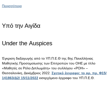
Περισσότερα
Υπό την Αιγίδα
Under the Αuspices
Έγκριση διεξαγωγής από το ΥΠ.Π.Ε.Θ της 8ης Πανελλήνιας
Μαθητικής Προσομοίωσης των Επιτροπών του ΟΗΕ με τίτλο
«Μαθητές σε Ρόλο Διπλωμάτη» του συλλόγου «ΡΟΗ» –
Θεσσαλονίκη, Δεκέμβριος 2022.
Σχετικό έγγραφο: το αρ. πρ. Φ15/
141863/Δ2/ 15/11/2022
εισερχόμενο έγγραφο του ΥΠ.Π.Ε.Θ.