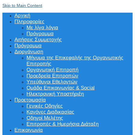
Skip to Main Content
Αρχική
Πληροφορίες
Με λίγα λόγια
Πρόγραμμα
Αιτήσεις Συμμετοχής
Πρόγραμμα
Διοργάνωση
Μήνυμα της Επικεφαλής της Οργανωτικής
Επιτροπής
Οργανωτική Επιτροπή
Προεδρεία Επιτροπών
Υπεύθυνοι Εθελοντών
Ομάδα Επικοινωνίας & Social
Ηλεκτρονική Υποστήριξη
Προετοιμασία
Γενικές Οδηγίες
Κανόνες Διαδικασίας
Οδηγοί Μελέτης
Επιτροπές & Ημερήσια Διάταξη
Επικοινωνία