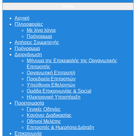
Menu
Αρχική
Πληροφορίες
Με λίγα λόγια
Πρόγραμμα
Αιτήσεις Συμμετοχής
Πρόγραμμα
Διοργάνωση
Μήνυμα της Επικεφαλής της Οργανωτικής
Επιτροπής
Οργανωτική Επιτροπή
Προεδρεία Επιτροπών
Υπεύθυνοι Εθελοντών
Ομάδα Επικοινωνίας & Social
Ηλεκτρονική Υποστήριξη
Προετοιμασία
Γενικές Οδηγίες
Κανόνες Διαδικασίας
Οδηγοί Μελέτης
Επιτροπές & Ημερήσια Διάταξη
Επικοινωνία