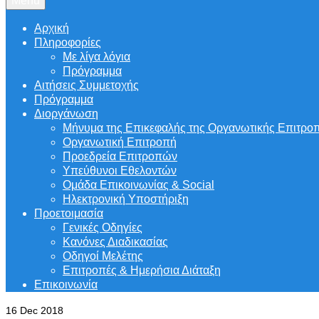
Menu
Αρχική
Πληροφορίες
Με λίγα λόγια
Πρόγραμμα
Αιτήσεις Συμμετοχής
Πρόγραμμα
Διοργάνωση
Μήνυμα της Επικεφαλής της Οργανωτικής Επιτρο
Οργανωτική Επιτροπή
Προεδρεία Επιτροπών
Υπεύθυνοι Εθελοντών
Ομάδα Επικοινωνίας & Social
Ηλεκτρονική Υποστήριξη
Προετοιμασία
Γενικές Οδηγίες
Κανόνες Διαδικασίας
Οδηγοί Μελέτης
Επιτροπές & Ημερήσια Διάταξη
Επικοινωνία
16
Dec 2018