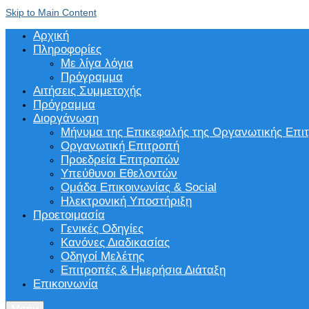
Skip to Main Content
Αρχική
Πληροφορίες
Με λίγα λόγια
Πρόγραμμα
Αιτήσεις Συμμετοχής
Πρόγραμμα
Διοργάνωση
Μήνυμα της Επικεφαλής της Οργανωτικής Επι
Οργανωτική Επιτροπή
Προεδρεία Επιτροπών
Υπεύθυνοι Εθελοντών
Ομάδα Επικοινωνίας & Social
Ηλεκτρονική Υποστήριξη
Προετοιμασία
Γενικές Οδηγίες
Κανόνες Διαδικασίας
Οδηγοί Μελέτης
Επιτροπές & Ημερήσια Διάταξη
Επικοινωνία