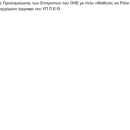
ής Προσομοίωσης των Επιτροπών του ΟΗΕ με τίτλο «Μαθητές σε Ρόλο
σερχόμενο έγγραφο του ΥΠ.Π.Ε.Θ.