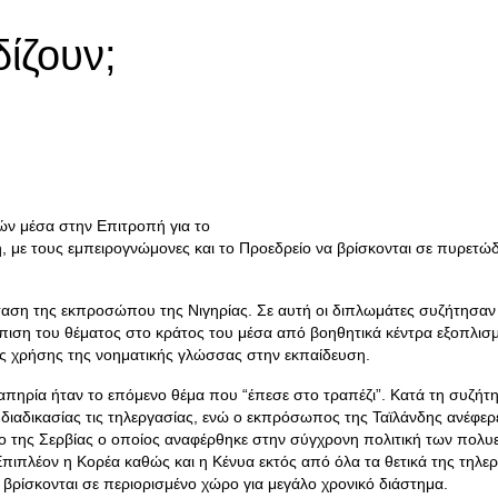
ίζουν;
ιών μέσα στην Επιτροπή για το
με τους εμπειρογνώμονες και το Προεδρείο να βρίσκονται σε πυρετώδε
αση της εκπροσώπου της Νιγηρίας. Σε αυτή οι διπλωμάτες συζήτησαν 
ώπιση του θέματος στο κράτος του μέσα από βοηθητικά κέντρα εξοπλισ
ης χρήσης της νοηματικής γλώσσας στην εκπαίδευση.
απηρία ήταν το επόμενο θέμα που “έπεσε στο τραπέζι”. Κατά τη συζήτ
ιαδικασίας τις τηλεργασίας, ενώ ο εκπρόσωπος της Ταϊλάνδης ανέφερε
της Σερβίας ο οποίος αναφέρθηκε στην σύγχρονη πολιτική των πολυεθν
ιπλέον η Κορέα καθώς και η Κένυα εκτός από όλα τα θετικά της τηλερ
ρίσκονται σε περιορισμένο χώρο για μεγάλο χρονικό διάστημα.