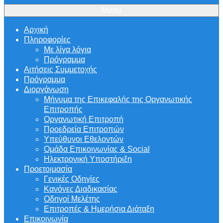
Menu
Αρχική
Πληροφορίες
Με λίγα λόγια
Πρόγραμμα
Αιτήσεις Συμμετοχής
Πρόγραμμα
Διοργάνωση
Μήνυμα της Επικεφαλής της Οργανωτικής
Επιτροπής
Οργανωτική Επιτροπή
Προεδρεία Επιτροπών
Υπεύθυνοι Εθελοντών
Ομάδα Επικοινωνίας & Social
Ηλεκτρονική Υποστήριξη
Προετοιμασία
Γενικές Οδηγίες
Κανόνες Διαδικασίας
Οδηγοί Μελέτης
Επιτροπές & Ημερήσια Διάταξη
Επικοινωνία