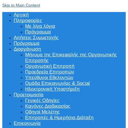
Skip to Main Content
Αρχική
Πληροφορίες
Με λίγα λόγια
Πρόγραμμα
Αιτήσεις Συμμετοχής
Πρόγραμμα
Διοργάνωση
Μήνυμα της Επικεφαλής της Οργανωτικής
Επιτροπής
Οργανωτική Επιτροπή
Προεδρεία Επιτροπών
Υπεύθυνοι Εθελοντών
Ομάδα Επικοινωνίας & Social
Ηλεκτρονική Υποστήριξη
Προετοιμασία
Γενικές Οδηγίες
Κανόνες Διαδικασίας
Οδηγοί Μελέτης
Επιτροπές & Ημερήσια Διάταξη
Επικοινωνία