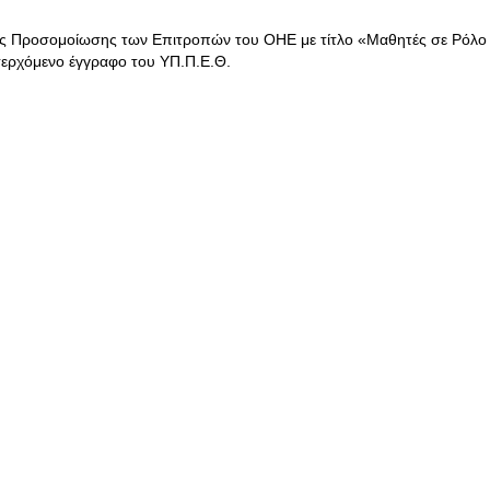
ής Προσομοίωσης των Επιτροπών του ΟΗΕ με τίτλο «Μαθητές σε Ρόλο
σερχόμενο έγγραφο του ΥΠ.Π.Ε.Θ.