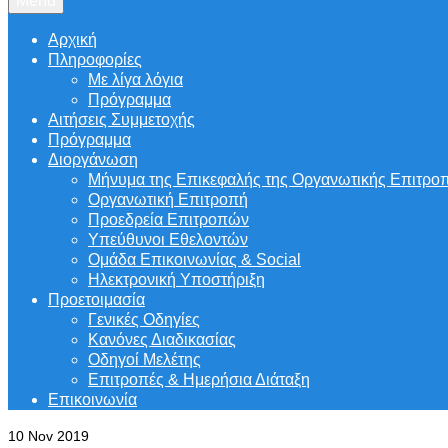
Menu
Αρχική
Πληροφορίες
Με λίγα λόγια
Πρόγραμμα
Αιτήσεις Συμμετοχής
Πρόγραμμα
Διοργάνωση
Μήνυμα της Επικεφαλής της Οργανωτικής Επιτρο
Οργανωτική Επιτροπή
Προεδρεία Επιτροπών
Υπεύθυνοι Εθελοντών
Ομάδα Επικοινωνίας & Social
Ηλεκτρονική Υποστήριξη
Προετοιμασία
Γενικές Οδηγίες
Κανόνες Διαδικασίας
Οδηγοί Μελέτης
Επιτροπές & Ημερήσια Διάταξη
Επικοινωνία
10
Nov 2019