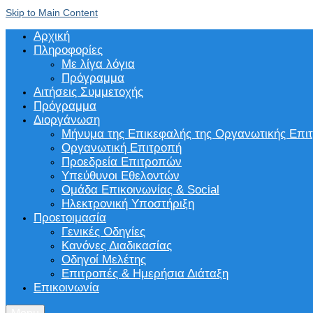
Skip to Main Content
Αρχική
Πληροφορίες
Με λίγα λόγια
Πρόγραμμα
Αιτήσεις Συμμετοχής
Πρόγραμμα
Διοργάνωση
Μήνυμα της Επικεφαλής της Οργανωτικής Επι
Οργανωτική Επιτροπή
Προεδρεία Επιτροπών
Υπεύθυνοι Εθελοντών
Ομάδα Επικοινωνίας & Social
Ηλεκτρονική Υποστήριξη
Προετοιμασία
Γενικές Οδηγίες
Κανόνες Διαδικασίας
Οδηγοί Μελέτης
Επιτροπές & Ημερήσια Διάταξη
Επικοινωνία