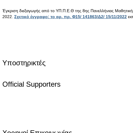
Έγκριση διεξαγωγής από το ΥΠ.Π.Ε.Θ της 8ης Πανελλήνιας Μαθητικ
2022.
Σχετικό έγγραφο: το αρ. πρ. Φ15/ 141863/Δ2/ 15/11/2022
ει
Υποστηρικτές
Official Supporters
Χορηγοί Επικοινωνίας