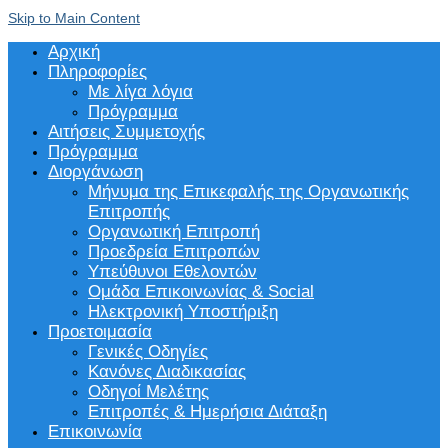
Skip to Main Content
Αρχική
Πληροφορίες
Με λίγα λόγια
Πρόγραμμα
Αιτήσεις Συμμετοχής
Πρόγραμμα
Διοργάνωση
Μήνυμα της Επικεφαλής της Οργανωτικής
Επιτροπής
Οργανωτική Επιτροπή
Προεδρεία Επιτροπών
Υπεύθυνοι Εθελοντών
Ομάδα Επικοινωνίας & Social
Ηλεκτρονική Υποστήριξη
Προετοιμασία
Γενικές Οδηγίες
Κανόνες Διαδικασίας
Οδηγοί Μελέτης
Επιτροπές & Ημερήσια Διάταξη
Επικοινωνία