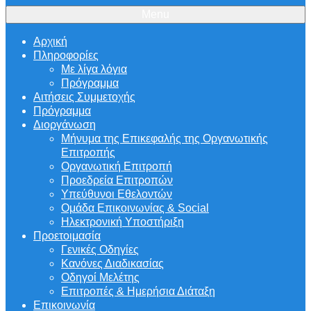
Menu
Αρχική
Πληροφορίες
Με λίγα λόγια
Πρόγραμμα
Αιτήσεις Συμμετοχής
Πρόγραμμα
Διοργάνωση
Μήνυμα της Επικεφαλής της Οργανωτικής
Επιτροπής
Οργανωτική Επιτροπή
Προεδρεία Επιτροπών
Υπεύθυνοι Εθελοντών
Ομάδα Επικοινωνίας & Social
Ηλεκτρονική Υποστήριξη
Προετοιμασία
Γενικές Οδηγίες
Κανόνες Διαδικασίας
Οδηγοί Μελέτης
Επιτροπές & Ημερήσια Διάταξη
Επικοινωνία