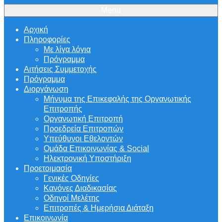
Menu
Αρχική
Πληροφορίες
Με λίγα λόγια
Πρόγραμμα
Αιτήσεις Συμμετοχής
Πρόγραμμα
Διοργάνωση
Μήνυμα της Επικεφαλής της Οργανωτικής
Επιτροπής
Οργανωτική Επιτροπή
Προεδρεία Επιτροπών
Υπεύθυνοι Εθελοντών
Ομάδα Επικοινωνίας & Social
Ηλεκτρονική Υποστήριξη
Προετοιμασία
Γενικές Οδηγίες
Κανόνες Διαδικασίας
Οδηγοί Μελέτης
Επιτροπές & Ημερήσια Διάταξη
Επικοινωνία