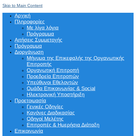
Skip to Main Content
Αρχική
Πληροφορίες
Με λίγα λόγια
Πρόγραμμα
Αιτήσεις Συμμετοχής
Πρόγραμμα
Διοργάνωση
Μήνυμα της Επικεφαλής της Οργανωτικής
Επιτροπής
Οργανωτική Επιτροπή
Προεδρεία Επιτροπών
Υπεύθυνοι Εθελοντών
Ομάδα Επικοινωνίας & Social
Ηλεκτρονική Υποστήριξη
Προετοιμασία
Γενικές Οδηγίες
Κανόνες Διαδικασίας
Οδηγοί Μελέτης
Επιτροπές & Ημερήσια Διάταξη
Επικοινωνία