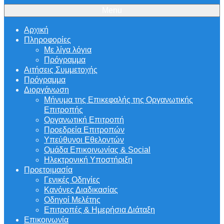
Menu
Αρχική
Πληροφορίες
Με λίγα λόγια
Πρόγραμμα
Αιτήσεις Συμμετοχής
Πρόγραμμα
Διοργάνωση
Μήνυμα της Επικεφαλής της Οργανωτικής
Επιτροπής
Οργανωτική Επιτροπή
Προεδρεία Επιτροπών
Υπεύθυνοι Εθελοντών
Ομάδα Επικοινωνίας & Social
Ηλεκτρονική Υποστήριξη
Προετοιμασία
Γενικές Οδηγίες
Κανόνες Διαδικασίας
Οδηγοί Μελέτης
Επιτροπές & Ημερήσια Διάταξη
Επικοινωνία