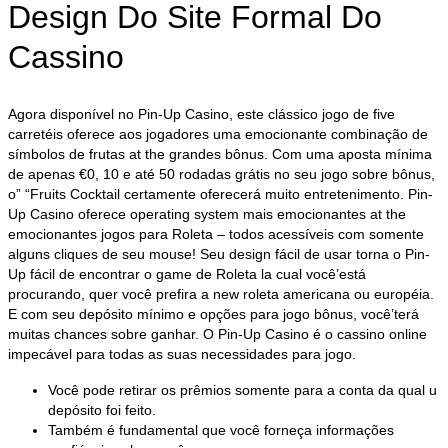
Design Do Site Formal Do
Cassino
Agora disponível no Pin-Up Casino, este clássico jogo de five
carretéis oferece aos jogadores uma emocionante combinação de
símbolos de frutas at the grandes bônus. Com uma aposta mínima
de apenas €0, 10 e até 50 rodadas grátis no seu jogo sobre bônus,
o” “Fruits Cocktail certamente oferecerá muito entretenimento. Pin-
Up Casino oferece operating system mais emocionantes at the
emocionantes jogos para Roleta – todos acessíveis com somente
alguns cliques de seu mouse! Seu design fácil de usar torna o Pin-
Up fácil de encontrar o game de Roleta la cual você’está
procurando, quer você prefira a new roleta americana ou européia.
E com seu depósito mínimo e opções para jogo bônus, você’terá
muitas chances sobre ganhar. O Pin-Up Casino é o cassino online
impecável para todas as suas necessidades para jogo.
Você pode retirar os prêmios somente para a conta da qual u
depósito foi feito.
Também é fundamental que você forneça informações