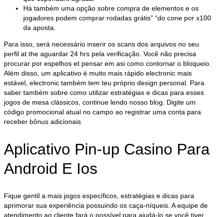
Há também uma opção sobre compra de elementos e os
jogadores podem comprar rodadas grátis” “do cone por x100
da aposta.
Para isso, será necessário inserir os scans dos arquivos no seu
perfil at the aguardar 24 hrs pela verificação. Você não precisa
procurar por espelhos et pensar em asi como contornar o bloqueio.
Além disso, um aplicativo é muito mais rápido electronic mais
estável, electronic também tem teu próprio design personal. Para
saber também sobre como utilizar estratégias e dicas para esses
jogos de mesa clássicos, continue lendo nosso blog. Digite um
código promocional atual no campo ao registrar uma conta para
receber bônus adicionais.
Aplicativo Pin-up Casino Para
Android E Ios
Fique gentil a mais jogos específicos, estratégias e dicas para
aprimorar sua experiência possuindo os caça-níqueis. A equipe de
atendimento ao cliente fará o possível para ajudá-lo se você tiver