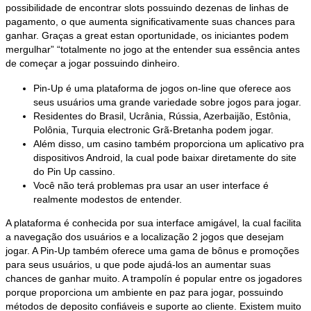
possibilidade de encontrar slots possuindo dezenas de linhas de
pagamento, o que aumenta significativamente suas chances para
ganhar. Graças a great estan oportunidade, os iniciantes podem
mergulhar” “totalmente no jogo at the entender sua essência antes
de começar a jogar possuindo dinheiro.
Pin-Up é uma plataforma de jogos on-line que oferece aos
seus usuários uma grande variedade sobre jogos para jogar.
Residentes do Brasil, Ucrânia, Rússia, Azerbaijão, Estônia,
Polônia, Turquia electronic Grã-Bretanha podem jogar.
Além disso, um casino também proporciona um aplicativo pra
dispositivos Android, la cual pode baixar diretamente do site
do Pin Up cassino.
Você não terá problemas pra usar an user interface é
realmente modestos de entender.
A plataforma é conhecida por sua interface amigável, la cual facilita
a navegação dos usuários e a localização 2 jogos que desejam
jogar. A Pin-Up também oferece uma gama de bônus e promoções
para seus usuários, u que pode ajudá-los an aumentar suas
chances de ganhar muito. A trampolín é popular entre os jogadores
porque proporciona um ambiente en paz para jogar, possuindo
métodos de deposito confiáveis e suporte ao cliente. Existem muito