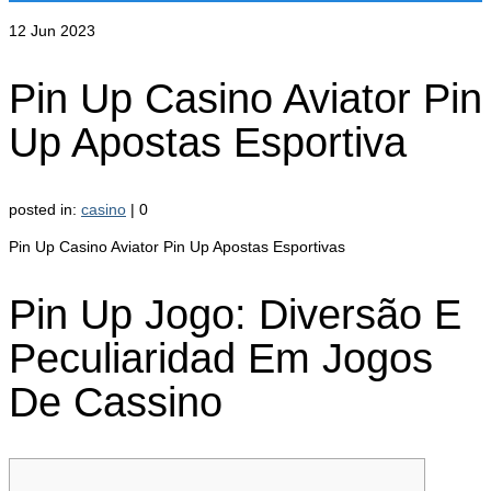
12
Jun 2023
Pin Up Casino Aviator Pin
Up Apostas Esportiva
posted in:
casino
|
0
Pin Up Casino Aviator Pin Up Apostas Esportivas
Pin Up Jogo: Diversão E
Peculiaridad Em Jogos
De Cassino