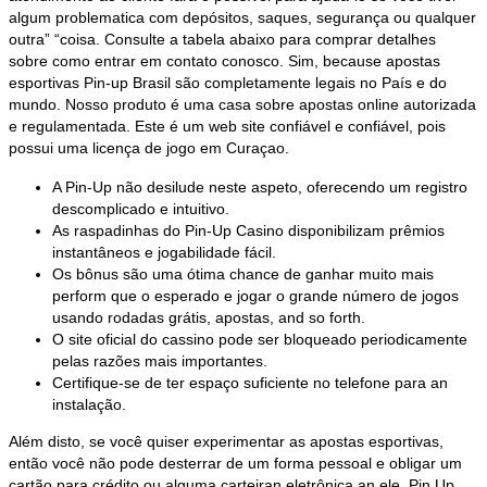
algum problematica com depósitos, saques, segurança ou qualquer
outra” “coisa. Consulte a tabela abaixo para comprar detalhes
sobre como entrar em contato conosco. Sim, because apostas
esportivas Pin-up Brasil são completamente legais no País e do
mundo. Nosso produto é uma casa sobre apostas online autorizada
e regulamentada. Este é um web site confiável e confiável, pois
possui uma licença de jogo em Curaçao.
A Pin-Up não desilude neste aspeto, oferecendo um registro
descomplicado e intuitivo.
As raspadinhas do Pin-Up Casino disponibilizam prêmios
instantâneos e jogabilidade fácil.
Os bônus são uma ótima chance de ganhar muito mais
perform que o esperado e jogar o grande número de jogos
usando rodadas grátis, apostas, and so forth.
O site oficial do cassino pode ser bloqueado periodicamente
pelas razões mais importantes.
Certifique-se de ter espaço suficiente no telefone para an
instalação.
Além disto, se você quiser experimentar as apostas esportivas,
então você não pode desterrar de um forma pessoal e obligar um
cartão para crédito ou alguma carteiran eletrônica an ele. Pin Up