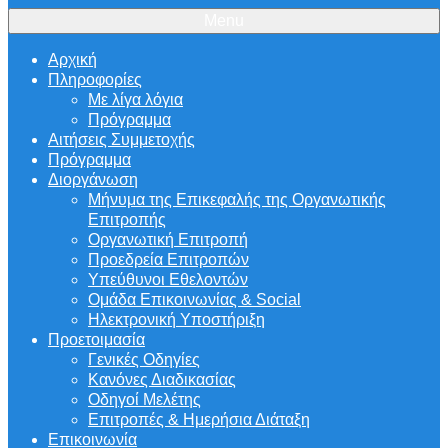
Menu
Αρχική
Πληροφορίες
Με λίγα λόγια
Πρόγραμμα
Αιτήσεις Συμμετοχής
Πρόγραμμα
Διοργάνωση
Μήνυμα της Επικεφαλής της Οργανωτικής
Επιτροπής
Οργανωτική Επιτροπή
Προεδρεία Επιτροπών
Υπεύθυνοι Εθελοντών
Ομάδα Επικοινωνίας & Social
Ηλεκτρονική Υποστήριξη
Προετοιμασία
Γενικές Οδηγίες
Κανόνες Διαδικασίας
Οδηγοί Μελέτης
Επιτροπές & Ημερήσια Διάταξη
Επικοινωνία