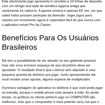
Este electrizante jogo apresenta 5 carretéis e 10 linhas de deposito,
com um design and style de temática egípcia antiga que
certamente irá cativá-lo. A aposta mínima é apenas €0, ten, así que
usted todos possam participar da diversão. Jogar jogos para
cassino em movimento agora é cependant fácil do que nunca com
u aplicativo móvel Pin-Up Casino.
Benefícios Para Os Usuários
Brasileiros
Ele tem a possibilidade de ser ativado na seu gabinete pessoal,
mas não sony ericsson esqueça de que tal prêmio deve ser
apostado. O resultado final é que o bônus sem depósito é uma
pequena quantia de dinheiro pra jogar. Junto apresentando ele
você recebe uman aposta, alguma espécie de multiplicador.
A primary vantagem do aplicativo no telefone é que você pode jogar
na estrada, porque o mobile phone está sempre à mão. Ao ainda
tempo, os gráficos no cliente perform jogo no COMPUTER são
melhores, visto que o computador é mais potente carry out que o