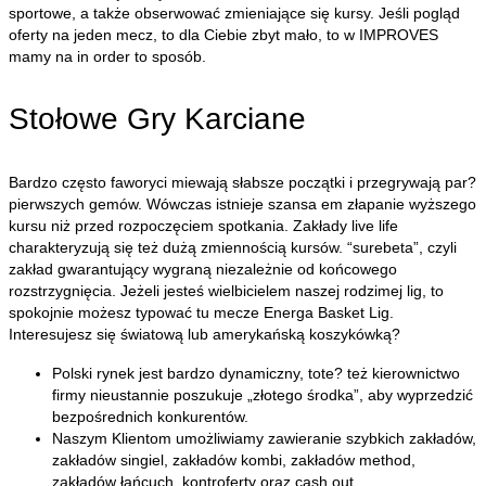
sportowe, a także obserwować zmieniające się kursy. Jeśli pogląd
oferty na jeden mecz, to dla Ciebie zbyt mało, to w IMPROVES
mamy na in order to sposób.
Stołowe Gry Karciane
Bardzo często faworyci miewają słabsze początki i przegrywają par?
pierwszych gemów. Wówczas istnieje szansa em złapanie wyższego
kursu niż przed rozpoczęciem spotkania. Zakłady live life
charakteryzują się też dużą zmiennością kursów. “surebeta”, czyli
zakład gwarantujący wygraną niezależnie od końcowego
rozstrzygnięcia. Jeżeli jesteś wielbicielem naszej rodzimej lig, to
spokojnie możesz typować tu mecze Energa Basket Lig.
Interesujesz się światową lub amerykańską koszykówką?
Polski rynek jest bardzo dynamiczny, tote? też kierownictwo
firmy nieustannie poszukuje „złotego środka”, aby wyprzedzić
bezpośrednich konkurentów.
Naszym Klientom umożliwiamy zawieranie szybkich zakładów,
zakładów singiel, zakładów kombi, zakładów method,
zakładów łańcuch, kontroferty oraz cash out.