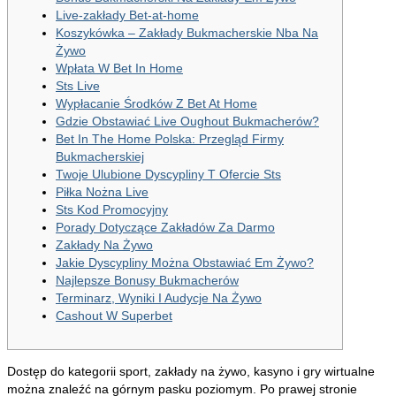
Live-zakłady Bet-at-home
Koszykówka – Zakłady Bukmacherskie Nba Na
Żywo
Wpłata W Bet In Home
Sts Live
Wypłacanie Środków Z Bet At Home
Gdzie Obstawiać Live Oughout Bukmacherów?
Bet In The Home Polska: Przegląd Firmy
Bukmacherskiej
Twoje Ulubione Dyscypliny T Ofercie Sts
Piłka Nożna Live
Sts Kod Promocyjny
Porady Dotyczące Zakładów Za Darmo
Zakłady Na Żywo
Jakie Dyscypliny Można Obstawiać Em Żywo?
Najlepsze Bonusy Bukmacherów
Terminarz, Wyniki I Audycje Na Żywo
Cashout W Superbet
Dostęp do kategorii sport, zakłady na żywo, kasyno i gry wirtualne
można znaleźć na górnym pasku poziomym. Po prawej stronie