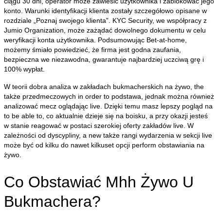
ciągu 30 dni, operator może zawiesić użytkownika i zablokować jego
konto. Warunki identyfikacji klienta zostały szczegółowo opisane w
rozdziale „Poznaj swojego klienta”. KYC Security, we współpracy z
Jumio Organization, może zażądać dowolnego dokumentu w celu
weryfikacji konta użytkownika. Podsumowując Bet-at-home,
możemy śmiało powiedzieć, że firma jest godna zaufania,
bezpieczna we niezawodna, gwarantuje najbardziej uczciwą grę i
100% wypłat.
W teorii dobra analiza w zakładach bukmacherskich na żywo, the
także przedmeczowych in order to podstawa, jednak można również
analizować mecz oglądając live. Dzięki temu masz lepszy pogląd na
to be able to, co aktualnie dzieje się na boisku, a przy okazji jesteś
w stanie reagować w postaci szerokiej oferty zakładów live. W
zależności od dyscypliny, a new także rangi wydarzenia w sekcji live
może być od kilku do nawet kilkuset opcji perform obstawiania na
żywo.
Co Obstawiać Mhh Żywo U
Bukmachera?