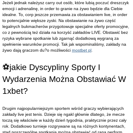
Jeżeli jednak należysz carry out osób, które lubią poczuć dreszczyk
emocji i adrenalinę, in order to granie na żywo będzie dla Ciebie
idealne. To, corp jeszcze przemawia za obstawianiem live, in order
to potencjalnie większe zyski. Na obstawianie na żywo część
legalnych bukmacherów przygotowuje specjalne oferty promocyjne,
co z pewnością też działa na korzyść zakładów LIVE. Obstawić bez
ryzyka wybrane spotkanie lub zgarnąć dodatkową wygraną za
spełnienie warunków promocji. Tak jak wspominaliśmy, zakłady na
żywo dają graczom du?o możliwości
mostbet pl
.
⚽jakie Dyscypliny Sporty I
Wydarzenia Można Obstawiać W
1xbet?
Drugim najpopularniejszym sportem wśród graczy wybierających
zakłady live jest tenis. Dzieje się ngakl głównie dlatego, że mecze
toczą się właściwie w każdy dzień tygodnia, praktycznie przez cały
rok. Dodatkowo turnieje rozgrywane są na różnych kontynentach,
stąd poszczególne spotkania można obstawiać od rana perform