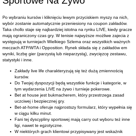
Sportowe Na Żywo
Po wybraniu kursów i kliknięciu lewym przyciskiem myszy na nich,
wybór zostanie automatycznie przeniesiony na coupon zakładów.
Taka chollo staje się najbardziej istotna na rynku LIVE, kiedy gracze
mają ograniczony czas gry. W tenisie najwyższe możliwe zajecia z
występują w turniejach Wielkiego Szlema oraz wszystkich ważnych
meczach ATP/WTA i Opposition. Rynek składa się z zakładów em
wyniki, liczbę gier (parzystą lub nieparzystą), zwycięzcę zestawu,
statystyki i inne.
Zakłady live life charakteryzują się też dużą zmiennością
kursów.
Do Twojej dyspozycji będą wszystkie funkcje i kategorie, w
tym wydarzenia LIVE na żywo i turnieje pokerowe.
Bet at house jest bukmacherem, który przestrzega zasad
uczciwej i bezpiecznej gry.
Bet-at-home oferuje najprostszy formularz, który wypełnia się
w ciągu kilku minut.
Fani tej dyscypliny sportowej mają carry out wyboru też inne
ligi, nawet te egzotyczne.
W niektórych grach klientowi przypisywany jest wskaźnik