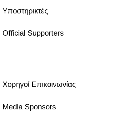
Υποστηρικτές
Official Supporters
Χορηγοί Επικοινωνίας
Media Sponsors