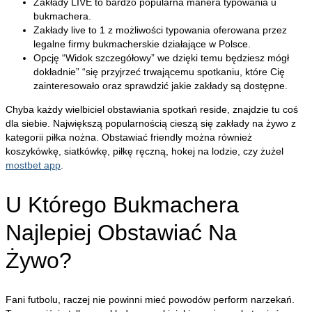
Zakłady LIVE to bardzo popularna manera typowania u
bukmachera.
Zakłady live to 1 z możliwości typowania oferowana przez
legalne firmy bukmacherskie działające w Polsce.
Opcję “Widok szczegółowy” we dzięki temu będziesz mógł
dokładnie” “się przyjrzeć trwającemu spotkaniu, które Cię
zainteresowało oraz sprawdzić jakie zakłady są dostępne.
Chyba każdy wielbiciel obstawiania spotkań reside, znajdzie tu coś
dla siebie. Największą popularnością cieszą się zakłady na żywo z
kategorii piłka nożna. Obstawiać friendly można również
koszykówkę, siatkówkę, piłkę ręczną, hokej na lodzie, czy żużel
mostbet app
.
U Którego Bukmachera
Najlepiej Obstawiać Na
Żywo?
Fani futbolu, raczej nie powinni mieć powodów perform narzekań.