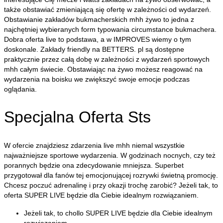
także obstawiać zmieniającą się ofertę w zależności od wydarzeń.
Obstawianie zakładów bukmacherskich mhh żywo to jedna z
najchętniej wybieranych form typowania circumstance bukmachera.
Dobra oferta live to podstawa, a w IMPROVES wiemy o tym
doskonale. Zakłady friendly na BETTERS. pl są dostępne
praktycznie przez całą dobę w zależności z wydarzeń sportowych
mhh całym świecie. Obstawiając na żywo możesz reagować na
wydarzenia na boisku we zwiększyć swoje emocje podczas
oglądania.
Specjalna Oferta Sts
W ofercie znajdziesz zdarzenia live mhh niemal wszystkie
najważniejsze sportowe wydarzenia. W godzinach nocnych, czy też
porannych będzie ona zdecydowanie mniejsza. Superbet
przygotował dla fanów tej emocjonującej rozrywki świetną promocję.
Chcesz poczuć adrenalinę i przy okazji trochę zarobić? Jeżeli tak, to
oferta SUPER LIVE będzie dla Ciebie idealnym rozwiązaniem.
Jeżeli tak, to chollo SUPER LIVE będzie dla Ciebie idealnym
rozwiązaniem.