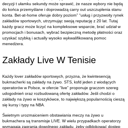
decyzji t ułamku sekundy może sprawić, że nasze wybory nie będą
do końca przemyślane i doprowadzą carry out uszczuplenia stanu
konta. Bet-at-home oferuje dobry poziom” “usług i przyzwoity rynek
zakładów sportowych, utrzymując swoją reputację z 20 lat. Tutaj
każdy gracz może liczyć na kompleksowe wsparcie, brać udział w
promocjach i bonusach, wybrać bezpieczną metodę płatności oraz
uzyskać szybką i actually wysoko wykwalifikowaną pomoc
menedżera.
Zakłady Live W Tenisie
Każdy lover zakładów sportowych, przyzna, że kwintesencją
bukmacherki są zakłady na żywo. STS, ksfd jeden z wiodących
operatorów w Polsce, w ofercie “live” proponuje graczom szereg
udogodnień oraz rozbudowaną ofertę zakładów. Jeśli chodzi o
zakłady na żywo w koszykówce, to największą popularnością cieszą
się kursy i typy na NBA.
Świetnym urozmaiceniem obstawiania meczy na żywo u
bukmachera są transmisje LIVE. W wielu przypadkach operatorzy
wymagają zagrania dowolnego zakładu, żeby odblokować dostęp