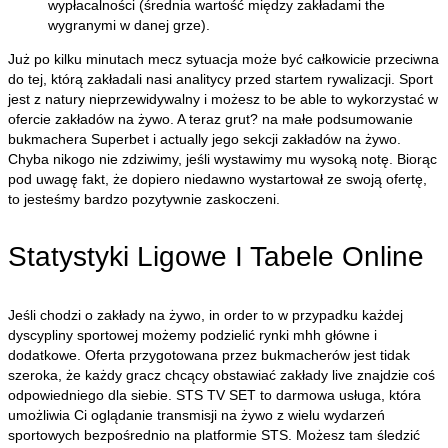
wypłacalności (średnia wartość między zakładami the
wygranymi w danej grze).
Już po kilku minutach mecz sytuacja może być całkowicie przeciwna
do tej, którą zakładali nasi analitycy przed startem rywalizacji. Sport
jest z natury nieprzewidywalny i możesz to be able to wykorzystać w
ofercie zakładów na żywo. A teraz grut? na małe podsumowanie
bukmachera Superbet i actually jego sekcji zakładów na żywo.
Chyba nikogo nie zdziwimy, jeśli wystawimy mu wysoką notę. Biorąc
pod uwagę fakt, że dopiero niedawno wystartował ze swoją ofertę,
to jesteśmy bardzo pozytywnie zaskoczeni.
Statystyki Ligowe I Tabele Online
Jeśli chodzi o zakłady na żywo, in order to w przypadku każdej
dyscypliny sportowej możemy podzielić rynki mhh główne i
dodatkowe. Oferta przygotowana przez bukmacherów jest tidak
szeroka, że każdy gracz chcący obstawiać zakłady live znajdzie coś
odpowiedniego dla siebie. STS TV SET to darmowa usługa, która
umożliwia Ci oglądanie transmisji na żywo z wielu wydarzeń
sportowych bezpośrednio na platformie STS. Możesz tam śledzić