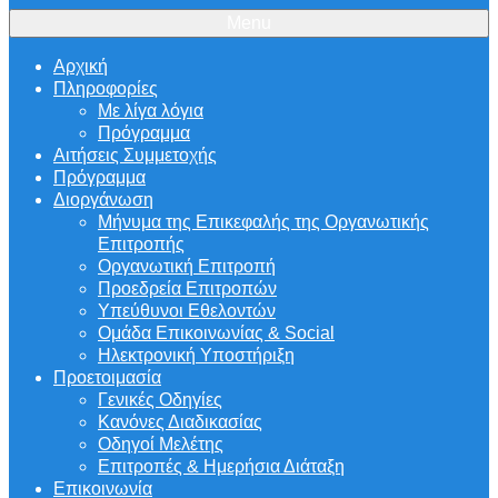
Menu
Αρχική
Πληροφορίες
Με λίγα λόγια
Πρόγραμμα
Αιτήσεις Συμμετοχής
Πρόγραμμα
Διοργάνωση
Μήνυμα της Επικεφαλής της Οργανωτικής
Επιτροπής
Οργανωτική Επιτροπή
Προεδρεία Επιτροπών
Υπεύθυνοι Εθελοντών
Ομάδα Επικοινωνίας & Social
Ηλεκτρονική Υποστήριξη
Προετοιμασία
Γενικές Οδηγίες
Κανόνες Διαδικασίας
Οδηγοί Μελέτης
Επιτροπές & Ημερήσια Διάταξη
Επικοινωνία