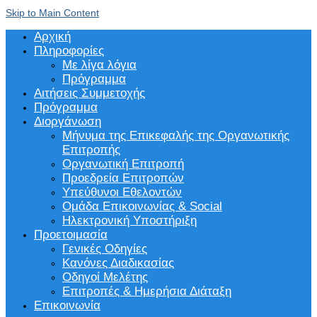
Skip to Main Content
Αρχική
Πληροφορίες
Με λίγα λόγια
Πρόγραμμα
Αιτήσεις Συμμετοχής
Πρόγραμμα
Διοργάνωση
Μήνυμα της Επικεφαλής της Οργανωτικής
Επιτροπής
Οργανωτική Επιτροπή
Προεδρεία Επιτροπών
Υπεύθυνοι Εθελοντών
Ομάδα Επικοινωνίας & Social
Ηλεκτρονική Υποστήριξη
Προετοιμασία
Γενικές Οδηγίες
Κανόνες Διαδικασίας
Οδηγοί Μελέτης
Επιτροπές & Ημερήσια Διάταξη
Επικοινωνία