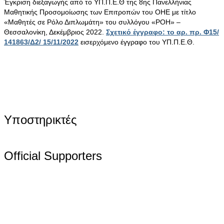
Έγκριση διεξαγωγής από το ΥΠ.Π.Ε.Θ της 8ης Πανελλήνιας
Μαθητικής Προσομοίωσης των Επιτροπών του ΟΗΕ με τίτλο
«Μαθητές σε Ρόλο Διπλωμάτη» του συλλόγου «ΡΟΗ» –
Θεσσαλονίκη, Δεκέμβριος 2022.
Σχετικό έγγραφο: το αρ. πρ. Φ15/
141863/Δ2/ 15/11/2022
εισερχόμενο έγγραφο του ΥΠ.Π.Ε.Θ.
Υποστηρικτές
Official Supporters