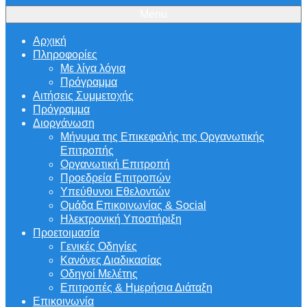
Menu
Αρχική
Πληροφορίες
Με λίγα λόγια
Πρόγραμμα
Αιτήσεις Συμμετοχής
Πρόγραμμα
Διοργάνωση
Μήνυμα της Επικεφαλής της Οργανωτικής
Επιτροπής
Οργανωτική Επιτροπή
Προεδρεία Επιτροπών
Υπεύθυνοι Εθελοντών
Ομάδα Επικοινωνίας & Social
Ηλεκτρονική Υποστήριξη
Προετοιμασία
Γενικές Οδηγίες
Κανόνες Διαδικασίας
Οδηγοί Μελέτης
Επιτροπές & Ημερήσια Διάταξη
Επικοινωνία