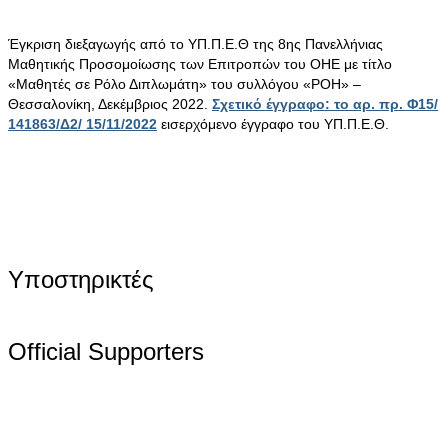
Έγκριση διεξαγωγής από το ΥΠ.Π.Ε.Θ της 8ης Πανελλήνιας
Μαθητικής Προσομοίωσης των Επιτροπών του ΟΗΕ με τίτλο
«Μαθητές σε Ρόλο Διπλωμάτη» του συλλόγου «ΡΟΗ» –
Θεσσαλονίκη, Δεκέμβριος 2022.
Σχετικό έγγραφο: το αρ. πρ. Φ15/
141863/Δ2/ 15/11/2022
εισερχόμενο έγγραφο του ΥΠ.Π.Ε.Θ.
Υποστηρικτές
Official Supporters