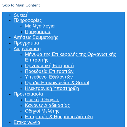
Skip to Main Content
Αρχική
Πληροφορίες
Με λίγα λόγια
Πρόγραμμα
Αιτήσεις Συμμετοχής
Πρόγραμμα
Διοργάνωση
Μήνυμα της Επικεφαλής της Οργανωτικής
Επιτροπής
Οργανωτική Επιτροπή
Προεδρεία Επιτροπών
Υπεύθυνοι Εθελοντών
Ομάδα Επικοινωνίας & Social
Ηλεκτρονική Υποστήριξη
Προετοιμασία
Γενικές Οδηγίες
Κανόνες Διαδικασίας
Οδηγοί Μελέτης
Επιτροπές & Ημερήσια Διάταξη
Επικοινωνία