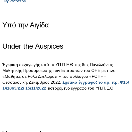
Περισσότερα
Υπό την Αιγίδα
Under the Αuspices
Έγκριση διεξαγωγής από το ΥΠ.Π.Ε.Θ της 8ης Πανελλήνιας
Μαθητικής Προσομοίωσης των Επιτροπών του ΟΗΕ με τίτλο
«Μαθητές σε Ρόλο Διπλωμάτη» του συλλόγου «ΡΟΗ» –
Θεσσαλονίκη, Δεκέμβριος 2022.
Σχετικό έγγραφο: το αρ. πρ. Φ15/
141863/Δ2/ 15/11/2022
εισερχόμενο έγγραφο του ΥΠ.Π.Ε.Θ.