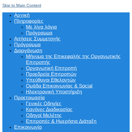
Skip to Main Content
Αρχική
Πληροφορίες
Με λίγα λόγια
Πρόγραμμα
Αιτήσεις Συμμετοχής
Πρόγραμμα
Διοργάνωση
Μήνυμα της Επικεφαλής της Οργανωτικής
Επιτροπής
Οργανωτική Επιτροπή
Προεδρεία Επιτροπών
Υπεύθυνοι Εθελοντών
Ομάδα Επικοινωνίας & Social
Ηλεκτρονική Υποστήριξη
Προετοιμασία
Γενικές Οδηγίες
Κανόνες Διαδικασίας
Οδηγοί Μελέτης
Επιτροπές & Ημερήσια Διάταξη
Επικοινωνία