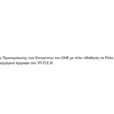
ής Προσομοίωσης των Επιτροπών του ΟΗΕ με τίτλο «Μαθητές σε Ρόλο
σερχόμενο έγγραφο του ΥΠ.Π.Ε.Θ.