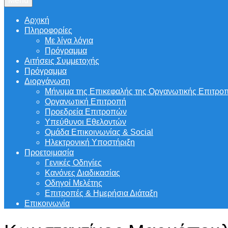
Menu
Αρχική
Πληροφορίες
Με λίγα λόγια
Πρόγραμμα
Αιτήσεις Συμμετοχής
Πρόγραμμα
Διοργάνωση
Μήνυμα της Επικεφαλής της Οργανωτικής Επιτρο
Οργανωτική Επιτροπή
Προεδρεία Επιτροπών
Υπεύθυνοι Εθελοντών
Ομάδα Επικοινωνίας & Social
Ηλεκτρονική Υποστήριξη
Προετοιμασία
Γενικές Οδηγίες
Κανόνες Διαδικασίας
Οδηγοί Μελέτης
Επιτροπές & Ημερήσια Διάταξη
Επικοινωνία