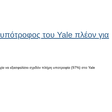
υπότροφος του Yale πλέον για
χία να εξασφαλίσει σχεδόν πλήρη υποτροφία (97%) στο Yale