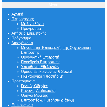
Menu
Αρχική
Πληροφορίες
Με λίγα λόγια
Πρόγραμμα
Αιτήσεις Συμμετοχής
Πρόγραμμα
Διοργάνωση
Μήνυμα της Επικεφαλής της Οργανωτικής
Επιτροπής
Οργανωτική Επιτροπή
Προεδρεία Επιτροπών
Υπεύθυνοι Εθελοντών
Ομάδα Επικοινωνίας & Social
Ηλεκτρονική Υποστήριξη
Προετοιμασία
Γενικές Οδηγίες
Κανόνες Διαδικασίας
Οδηγοί Μελέτης
Επιτροπές & Ημερήσια Διάταξη
Επικοινωνία