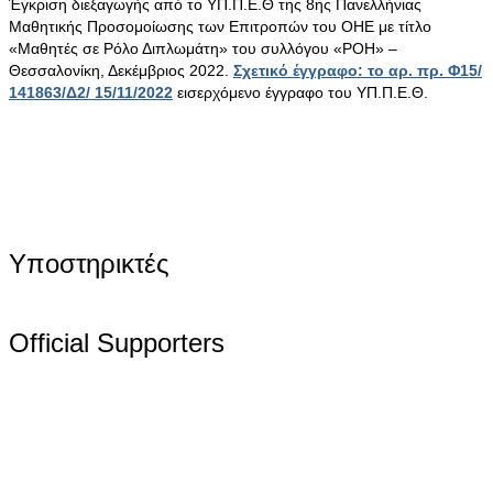
Έγκριση διεξαγωγής από το ΥΠ.Π.Ε.Θ της 8ης Πανελλήνιας
Μαθητικής Προσομοίωσης των Επιτροπών του ΟΗΕ με τίτλο
«Μαθητές σε Ρόλο Διπλωμάτη» του συλλόγου «ΡΟΗ» –
Θεσσαλονίκη, Δεκέμβριος 2022.
Σχετικό έγγραφο: το αρ. πρ. Φ15/
141863/Δ2/ 15/11/2022
εισερχόμενο έγγραφο του ΥΠ.Π.Ε.Θ.
Υποστηρικτές
Official Supporters