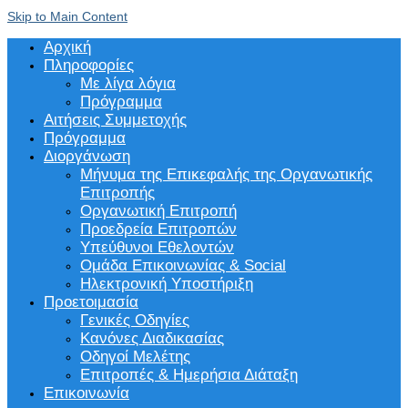
Skip to Main Content
Αρχική
Πληροφορίες
Με λίγα λόγια
Πρόγραμμα
Αιτήσεις Συμμετοχής
Πρόγραμμα
Διοργάνωση
Μήνυμα της Επικεφαλής της Οργανωτικής
Επιτροπής
Οργανωτική Επιτροπή
Προεδρεία Επιτροπών
Υπεύθυνοι Εθελοντών
Ομάδα Επικοινωνίας & Social
Ηλεκτρονική Υποστήριξη
Προετοιμασία
Γενικές Οδηγίες
Κανόνες Διαδικασίας
Οδηγοί Μελέτης
Επιτροπές & Ημερήσια Διάταξη
Επικοινωνία