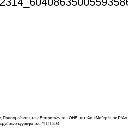
2314_6040863500559358
ής Προσομοίωσης των Επιτροπών του ΟΗΕ με τίτλο «Μαθητές σε Ρόλο
σερχόμενο έγγραφο του ΥΠ.Π.Ε.Θ.