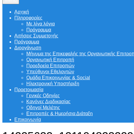
Menu
Αρχική
Πληροφορίες
Με λίγα λόγια
Πρόγραμμα
Αιτήσεις Συμμετοχής
Πρόγραμμα
Διοργάνωση
Μήνυμα της Επικεφαλής της Οργανωτικής Επιτρο
Οργανωτική Επιτροπή
Προεδρεία Επιτροπών
Υπεύθυνοι Εθελοντών
Ομάδα Επικοινωνίας & Social
Ηλεκτρονική Υποστήριξη
Προετοιμασία
Γενικές Οδηγίες
Κανόνες Διαδικασίας
Οδηγοί Μελέτης
Επιτροπές & Ημερήσια Διάταξη
Επικοινωνία