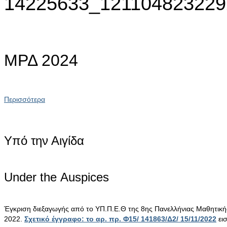
14225633_121104823229
ΜΡΔ 2024
Περισσότερα
Υπό την Αιγίδα
Under the Αuspices
Έγκριση διεξαγωγής από το ΥΠ.Π.Ε.Θ της 8ης Πανελλήνιας Μαθητικ
2022.
Σχετικό έγγραφο: το αρ. πρ. Φ15/ 141863/Δ2/ 15/11/2022
ει