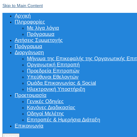
Skip to Main Content
Αρχική
Πληροφορίες
Με λίγα λόγια
Πρόγραμμα
Αιτήσεις Συμμετοχής
Πρόγραμμα
Διοργάνωση
Μήνυμα της Επικεφαλής της Οργανωτικής Επι
Οργανωτική Επιτροπή
Προεδρεία Επιτροπών
Υπεύθυνοι Εθελοντών
Ομάδα Επικοινωνίας & Social
Ηλεκτρονική Υποστήριξη
Προετοιμασία
Γενικές Οδηγίες
Κανόνες Διαδικασίας
Οδηγοί Μελέτης
Επιτροπές & Ημερήσια Διάταξη
Επικοινωνία