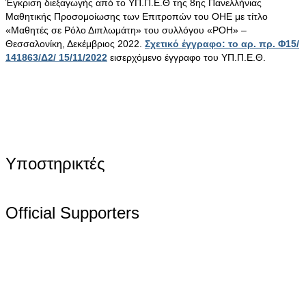
Έγκριση διεξαγωγής από το ΥΠ.Π.Ε.Θ της 8ης Πανελλήνιας
Μαθητικής Προσομοίωσης των Επιτροπών του ΟΗΕ με τίτλο
«Μαθητές σε Ρόλο Διπλωμάτη» του συλλόγου «ΡΟΗ» –
Θεσσαλονίκη, Δεκέμβριος 2022.
Σχετικό έγγραφο: το αρ. πρ. Φ15/
141863/Δ2/ 15/11/2022
εισερχόμενο έγγραφο του ΥΠ.Π.Ε.Θ.
Υποστηρικτές
Official Supporters