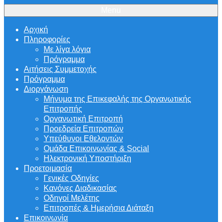
Menu
Αρχική
Πληροφορίες
Με λίγα λόγια
Πρόγραμμα
Αιτήσεις Συμμετοχής
Πρόγραμμα
Διοργάνωση
Μήνυμα της Επικεφαλής της Οργανωτικής
Επιτροπής
Οργανωτική Επιτροπή
Προεδρεία Επιτροπών
Υπεύθυνοι Εθελοντών
Ομάδα Επικοινωνίας & Social
Ηλεκτρονική Υποστήριξη
Προετοιμασία
Γενικές Οδηγίες
Κανόνες Διαδικασίας
Οδηγοί Μελέτης
Επιτροπές & Ημερήσια Διάταξη
Επικοινωνία