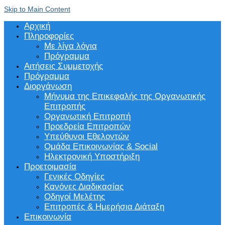
Skip to Main Content
Αρχική
Πληροφορίες
Με λίγα λόγια
Πρόγραμμα
Αιτήσεις Συμμετοχής
Πρόγραμμα
Διοργάνωση
Μήνυμα της Επικεφαλής της Οργανωτικής
Επιτροπής
Οργανωτική Επιτροπή
Προεδρεία Επιτροπών
Υπεύθυνοι Εθελοντών
Ομάδα Επικοινωνίας & Social
Ηλεκτρονική Υποστήριξη
Προετοιμασία
Γενικές Οδηγίες
Κανόνες Διαδικασίας
Οδηγοί Μελέτης
Επιτροπές & Ημερήσια Διάταξη
Επικοινωνία