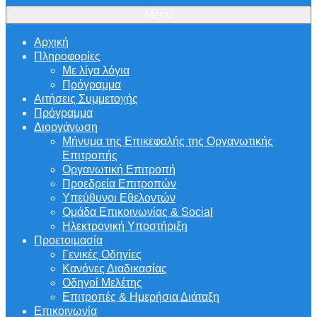
Menu
Αρχική
Πληροφορίες
Με λίγα λόγια
Πρόγραμμα
Αιτήσεις Συμμετοχής
Πρόγραμμα
Διοργάνωση
Μήνυμα της Επικεφαλής της Οργανωτικής
Επιτροπής
Οργανωτική Επιτροπή
Προεδρεία Επιτροπών
Υπεύθυνοι Εθελοντών
Ομάδα Επικοινωνίας & Social
Ηλεκτρονική Υποστήριξη
Προετοιμασία
Γενικές Οδηγίες
Κανόνες Διαδικασίας
Οδηγοί Μελέτης
Επιτροπές & Ημερήσια Διάταξη
Επικοινωνία