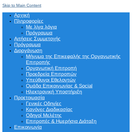
Skip to Main Content
Αρχική
Πληροφορίες
Με λίγα λόγια
Πρόγραμμα
Αιτήσεις Συμμετοχής
Πρόγραμμα
Διοργάνωση
Μήνυμα της Επικεφαλής της Οργανωτικής
Επιτροπής
Οργανωτική Επιτροπή
Προεδρεία Επιτροπών
Υπεύθυνοι Εθελοντών
Ομάδα Επικοινωνίας & Social
Ηλεκτρονική Υποστήριξη
Προετοιμασία
Γενικές Οδηγίες
Κανόνες Διαδικασίας
Οδηγοί Μελέτης
Επιτροπές & Ημερήσια Διάταξη
Επικοινωνία