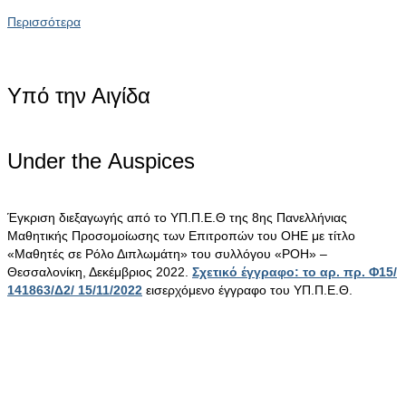
Περισσότερα
Υπό την Αιγίδα
Under the Αuspices
Έγκριση διεξαγωγής από το ΥΠ.Π.Ε.Θ της 8ης Πανελλήνιας
Μαθητικής Προσομοίωσης των Επιτροπών του ΟΗΕ με τίτλο
«Μαθητές σε Ρόλο Διπλωμάτη» του συλλόγου «ΡΟΗ» –
Θεσσαλονίκη, Δεκέμβριος 2022.
Σχετικό έγγραφο: το αρ. πρ. Φ15/
141863/Δ2/ 15/11/2022
εισερχόμενο έγγραφο του ΥΠ.Π.Ε.Θ.