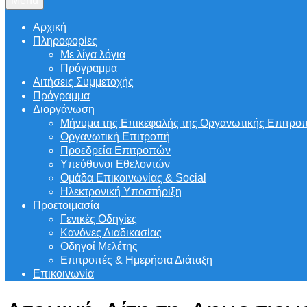
Menu
Αρχική
Πληροφορίες
Με λίγα λόγια
Πρόγραμμα
Αιτήσεις Συμμετοχής
Πρόγραμμα
Διοργάνωση
Μήνυμα της Επικεφαλής της Οργανωτικής Επιτρο
Οργανωτική Επιτροπή
Προεδρεία Επιτροπών
Υπεύθυνοι Εθελοντών
Ομάδα Επικοινωνίας & Social
Ηλεκτρονική Υποστήριξη
Προετοιμασία
Γενικές Οδηγίες
Κανόνες Διαδικασίας
Οδηγοί Μελέτης
Επιτροπές & Ημερήσια Διάταξη
Επικοινωνία