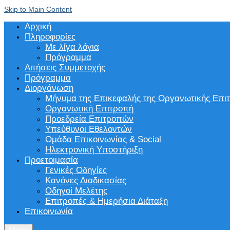
Skip to Main Content
Αρχική
Πληροφορίες
Με λίγα λόγια
Πρόγραμμα
Αιτήσεις Συμμετοχής
Πρόγραμμα
Διοργάνωση
Μήνυμα της Επικεφαλής της Οργανωτικής Επι
Οργανωτική Επιτροπή
Προεδρεία Επιτροπών
Υπεύθυνοι Εθελοντών
Ομάδα Επικοινωνίας & Social
Ηλεκτρονική Υποστήριξη
Προετοιμασία
Γενικές Οδηγίες
Κανόνες Διαδικασίας
Οδηγοί Μελέτης
Επιτροπές & Ημερήσια Διάταξη
Επικοινωνία