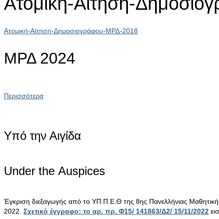
Ατομική-Αίτηση-Δημοσιο
Ατομική-Αίτηση-Δημοσιογράφου-ΜΡΔ-2018
ΜΡΔ 2024
Περισσότερα
Υπό την Αιγίδα
Under the Αuspices
Έγκριση διεξαγωγής από το ΥΠ.Π.Ε.Θ της 8ης Πανελλήνιας Μαθητικ
2022.
Σχετικό έγγραφο: το αρ. πρ. Φ15/ 141863/Δ2/ 15/11/2022
ει