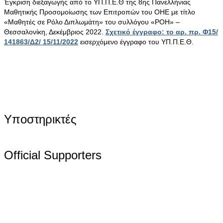
Έγκριση διεξαγωγής από το ΥΠ.Π.Ε.Θ της 8ης Πανελλήνιας
Μαθητικής Προσομοίωσης των Επιτροπών του ΟΗΕ με τίτλο
«Μαθητές σε Ρόλο Διπλωμάτη» του συλλόγου «ΡΟΗ» –
Θεσσαλονίκη, Δεκέμβριος 2022.
Σχετικό έγγραφο: το αρ. πρ. Φ15/
141863/Δ2/ 15/11/2022
εισερχόμενο έγγραφο του ΥΠ.Π.Ε.Θ.
Υποστηρικτές
Official Supporters