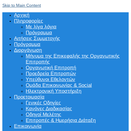
Skip to Main Content
Αρχική
Πληροφορίες
Με λίγα λόγια
Πρόγραμμα
Αιτήσεις Συμμετοχής
Πρόγραμμα
Διοργάνωση
Μήνυμα της Επικεφαλής της Οργανωτικής
Επιτροπής
Οργανωτική Επιτροπή
Προεδρεία Επιτροπών
Υπεύθυνοι Εθελοντών
Ομάδα Επικοινωνίας & Social
Ηλεκτρονική Υποστήριξη
Προετοιμασία
Γενικές Οδηγίες
Κανόνες Διαδικασίας
Οδηγοί Μελέτης
Επιτροπές & Ημερήσια Διάταξη
Επικοινωνία