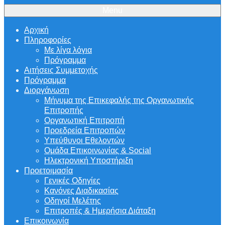
Menu
Αρχική
Πληροφορίες
Με λίγα λόγια
Πρόγραμμα
Αιτήσεις Συμμετοχής
Πρόγραμμα
Διοργάνωση
Μήνυμα της Επικεφαλής της Οργανωτικής
Επιτροπής
Οργανωτική Επιτροπή
Προεδρεία Επιτροπών
Υπεύθυνοι Εθελοντών
Ομάδα Επικοινωνίας & Social
Ηλεκτρονική Υποστήριξη
Προετοιμασία
Γενικές Οδηγίες
Κανόνες Διαδικασίας
Οδηγοί Μελέτης
Επιτροπές & Ημερήσια Διάταξη
Επικοινωνία