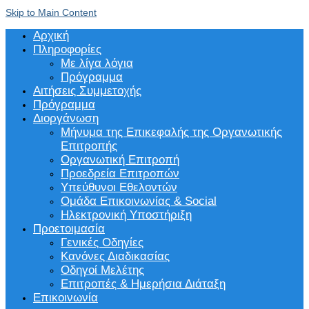
Skip to Main Content
Αρχική
Πληροφορίες
Με λίγα λόγια
Πρόγραμμα
Αιτήσεις Συμμετοχής
Πρόγραμμα
Διοργάνωση
Μήνυμα της Επικεφαλής της Οργανωτικής
Επιτροπής
Οργανωτική Επιτροπή
Προεδρεία Επιτροπών
Υπεύθυνοι Εθελοντών
Ομάδα Επικοινωνίας & Social
Ηλεκτρονική Υποστήριξη
Προετοιμασία
Γενικές Οδηγίες
Κανόνες Διαδικασίας
Οδηγοί Μελέτης
Επιτροπές & Ημερήσια Διάταξη
Επικοινωνία