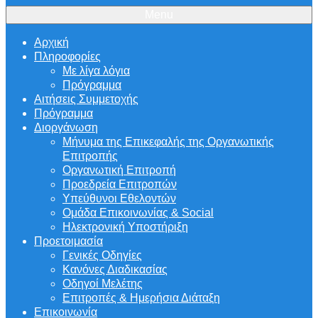
Menu
Αρχική
Πληροφορίες
Με λίγα λόγια
Πρόγραμμα
Αιτήσεις Συμμετοχής
Πρόγραμμα
Διοργάνωση
Μήνυμα της Επικεφαλής της Οργανωτικής
Επιτροπής
Οργανωτική Επιτροπή
Προεδρεία Επιτροπών
Υπεύθυνοι Εθελοντών
Ομάδα Επικοινωνίας & Social
Ηλεκτρονική Υποστήριξη
Προετοιμασία
Γενικές Οδηγίες
Κανόνες Διαδικασίας
Οδηγοί Μελέτης
Επιτροπές & Ημερήσια Διάταξη
Επικοινωνία