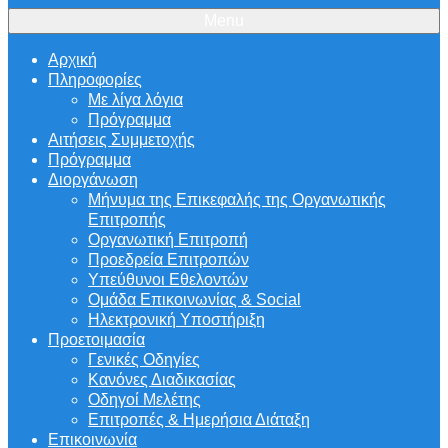
Menu
Αρχική
Πληροφορίες
Με λίγα λόγια
Πρόγραμμα
Αιτήσεις Συμμετοχής
Πρόγραμμα
Διοργάνωση
Μήνυμα της Επικεφαλής της Οργανωτικής
Επιτροπής
Οργανωτική Επιτροπή
Προεδρεία Επιτροπών
Υπεύθυνοι Εθελοντών
Ομάδα Επικοινωνίας & Social
Ηλεκτρονική Υποστήριξη
Προετοιμασία
Γενικές Οδηγίες
Κανόνες Διαδικασίας
Οδηγοί Μελέτης
Επιτροπές & Ημερήσια Διάταξη
Επικοινωνία