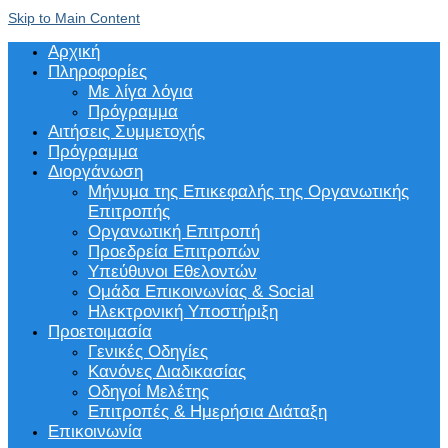
Skip to Main Content
Αρχική
Πληροφορίες
Με λίγα λόγια
Πρόγραμμα
Αιτήσεις Συμμετοχής
Πρόγραμμα
Διοργάνωση
Μήνυμα της Επικεφαλής της Οργανωτικής
Επιτροπής
Οργανωτική Επιτροπή
Προεδρεία Επιτροπών
Υπεύθυνοι Εθελοντών
Ομάδα Επικοινωνίας & Social
Ηλεκτρονική Υποστήριξη
Προετοιμασία
Γενικές Οδηγίες
Κανόνες Διαδικασίας
Οδηγοί Μελέτης
Επιτροπές & Ημερήσια Διάταξη
Επικοινωνία