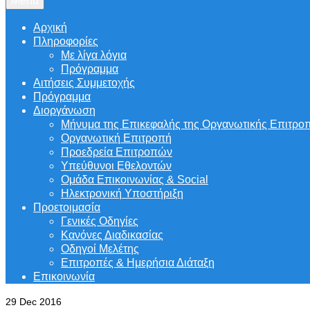
Menu
Αρχική
Πληροφορίες
Με λίγα λόγια
Πρόγραμμα
Αιτήσεις Συμμετοχής
Πρόγραμμα
Διοργάνωση
Μήνυμα της Επικεφαλής της Οργανωτικής Επιτρο
Οργανωτική Επιτροπή
Προεδρεία Επιτροπών
Υπεύθυνοι Εθελοντών
Ομάδα Επικοινωνίας & Social
Ηλεκτρονική Υποστήριξη
Προετοιμασία
Γενικές Οδηγίες
Κανόνες Διαδικασίας
Οδηγοί Μελέτης
Επιτροπές & Ημερήσια Διάταξη
Επικοινωνία
29
Dec 2016