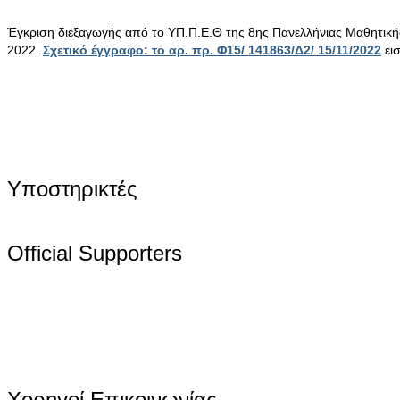
Έγκριση διεξαγωγής από το ΥΠ.Π.Ε.Θ της 8ης Πανελλήνιας Μαθητικ
2022.
Σχετικό έγγραφο: το αρ. πρ. Φ15/ 141863/Δ2/ 15/11/2022
ει
Υποστηρικτές
Official Supporters
Χορηγοί Επικοινωνίας