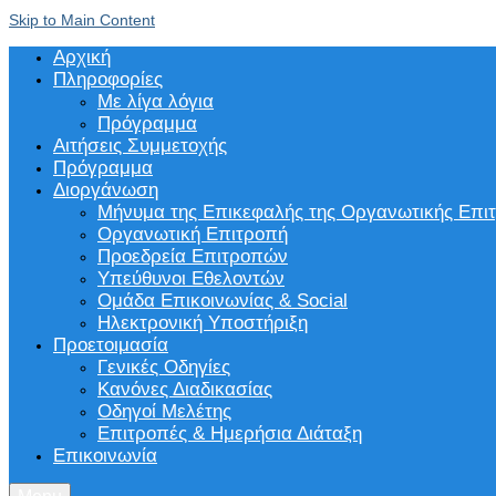
Skip to Main Content
Αρχική
Πληροφορίες
Με λίγα λόγια
Πρόγραμμα
Αιτήσεις Συμμετοχής
Πρόγραμμα
Διοργάνωση
Μήνυμα της Επικεφαλής της Οργανωτικής Επι
Οργανωτική Επιτροπή
Προεδρεία Επιτροπών
Υπεύθυνοι Εθελοντών
Ομάδα Επικοινωνίας & Social
Ηλεκτρονική Υποστήριξη
Προετοιμασία
Γενικές Οδηγίες
Κανόνες Διαδικασίας
Οδηγοί Μελέτης
Επιτροπές & Ημερήσια Διάταξη
Επικοινωνία