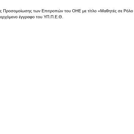
ής Προσομοίωσης των Επιτροπών του ΟΗΕ με τίτλο «Μαθητές σε Ρόλο
σερχόμενο έγγραφο του ΥΠ.Π.Ε.Θ.