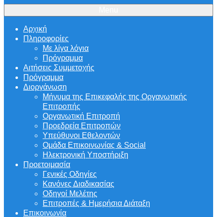
Menu
Αρχική
Πληροφορίες
Με λίγα λόγια
Πρόγραμμα
Αιτήσεις Συμμετοχής
Πρόγραμμα
Διοργάνωση
Μήνυμα της Επικεφαλής της Οργανωτικής
Επιτροπής
Οργανωτική Επιτροπή
Προεδρεία Επιτροπών
Υπεύθυνοι Εθελοντών
Ομάδα Επικοινωνίας & Social
Ηλεκτρονική Υποστήριξη
Προετοιμασία
Γενικές Οδηγίες
Κανόνες Διαδικασίας
Οδηγοί Μελέτης
Επιτροπές & Ημερήσια Διάταξη
Επικοινωνία