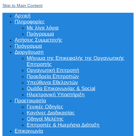
Skip to Main Content
Αρχική
Πληροφορίες
Με λίγα λόγια
Πρόγραμμα
Αιτήσεις Συμμετοχής
Πρόγραμμα
Διοργάνωση
Μήνυμα της Επικεφαλής της Οργανωτικής
Επιτροπής
Οργανωτική Επιτροπή
Προεδρεία Επιτροπών
Υπεύθυνοι Εθελοντών
Ομάδα Επικοινωνίας & Social
Ηλεκτρονική Υποστήριξη
Προετοιμασία
Γενικές Οδηγίες
Κανόνες Διαδικασίας
Οδηγοί Μελέτης
Επιτροπές & Ημερήσια Διάταξη
Επικοινωνία