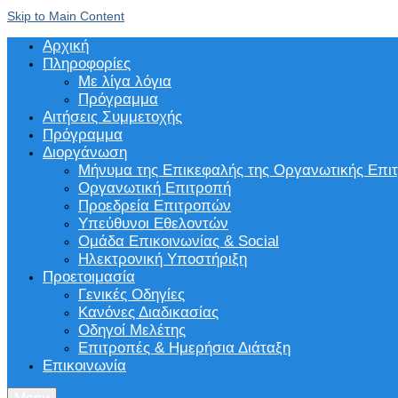
Skip to Main Content
Αρχική
Πληροφορίες
Με λίγα λόγια
Πρόγραμμα
Αιτήσεις Συμμετοχής
Πρόγραμμα
Διοργάνωση
Μήνυμα της Επικεφαλής της Οργανωτικής Επι
Οργανωτική Επιτροπή
Προεδρεία Επιτροπών
Υπεύθυνοι Εθελοντών
Ομάδα Επικοινωνίας & Social
Ηλεκτρονική Υποστήριξη
Προετοιμασία
Γενικές Οδηγίες
Κανόνες Διαδικασίας
Οδηγοί Μελέτης
Επιτροπές & Ημερήσια Διάταξη
Επικοινωνία