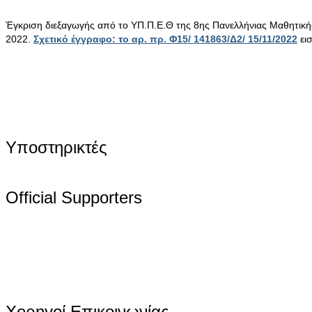
Έγκριση διεξαγωγής από το ΥΠ.Π.Ε.Θ της 8ης Πανελλήνιας Μαθητικ
2022.
Σχετικό έγγραφο: το αρ. πρ. Φ15/ 141863/Δ2/ 15/11/2022
ει
Υποστηρικτές
Official Supporters
Χορηγοί Επικοινωνίας