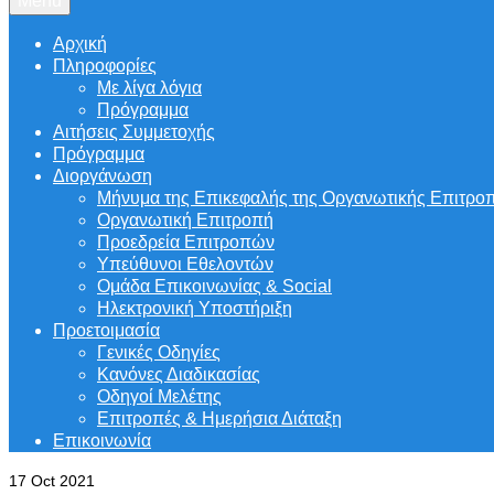
Menu
Αρχική
Πληροφορίες
Με λίγα λόγια
Πρόγραμμα
Αιτήσεις Συμμετοχής
Πρόγραμμα
Διοργάνωση
Μήνυμα της Επικεφαλής της Οργανωτικής Επιτρο
Οργανωτική Επιτροπή
Προεδρεία Επιτροπών
Υπεύθυνοι Εθελοντών
Ομάδα Επικοινωνίας & Social
Ηλεκτρονική Υποστήριξη
Προετοιμασία
Γενικές Οδηγίες
Κανόνες Διαδικασίας
Οδηγοί Μελέτης
Επιτροπές & Ημερήσια Διάταξη
Επικοινωνία
17
Oct 2021