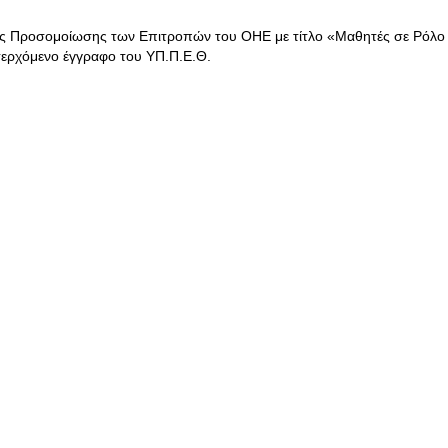
ής Προσομοίωσης των Επιτροπών του ΟΗΕ με τίτλο «Μαθητές σε Ρόλο
σερχόμενο έγγραφο του ΥΠ.Π.Ε.Θ.