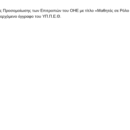
ής Προσομοίωσης των Επιτροπών του ΟΗΕ με τίτλο «Μαθητές σε Ρόλο
σερχόμενο έγγραφο του ΥΠ.Π.Ε.Θ.