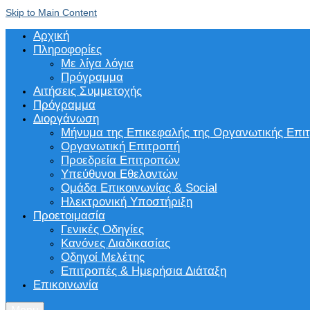
Skip to Main Content
Αρχική
Πληροφορίες
Με λίγα λόγια
Πρόγραμμα
Αιτήσεις Συμμετοχής
Πρόγραμμα
Διοργάνωση
Μήνυμα της Επικεφαλής της Οργανωτικής Επι
Οργανωτική Επιτροπή
Προεδρεία Επιτροπών
Υπεύθυνοι Εθελοντών
Ομάδα Επικοινωνίας & Social
Ηλεκτρονική Υποστήριξη
Προετοιμασία
Γενικές Οδηγίες
Κανόνες Διαδικασίας
Οδηγοί Μελέτης
Επιτροπές & Ημερήσια Διάταξη
Επικοινωνία