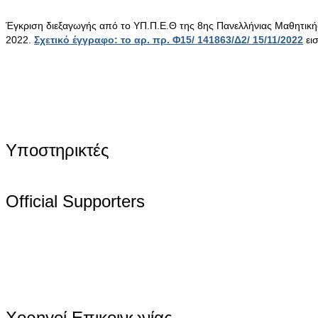
Έγκριση διεξαγωγής από το ΥΠ.Π.Ε.Θ της 8ης Πανελλήνιας Μαθητικ
2022.
Σχετικό έγγραφο: το αρ. πρ. Φ15/ 141863/Δ2/ 15/11/2022
ει
Υποστηρικτές
Official Supporters
Χορηγοί Επικοινωνίας