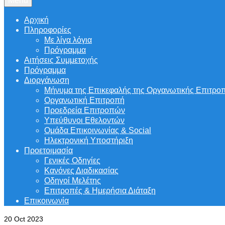
Menu
Αρχική
Πληροφορίες
Με λίγα λόγια
Πρόγραμμα
Αιτήσεις Συμμετοχής
Πρόγραμμα
Διοργάνωση
Μήνυμα της Επικεφαλής της Οργανωτικής Επιτρο
Οργανωτική Επιτροπή
Προεδρεία Επιτροπών
Υπεύθυνοι Εθελοντών
Ομάδα Επικοινωνίας & Social
Ηλεκτρονική Υποστήριξη
Προετοιμασία
Γενικές Οδηγίες
Κανόνες Διαδικασίας
Οδηγοί Μελέτης
Επιτροπές & Ημερήσια Διάταξη
Επικοινωνία
20
Oct 2023