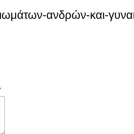
ωμάτων-ανδρών-και-γυνα
*