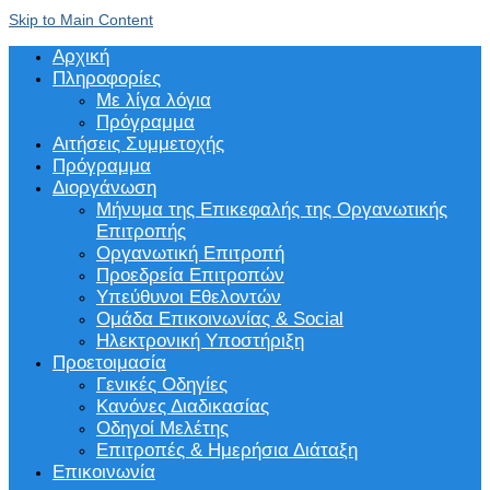
Skip to Main Content
Αρχική
Πληροφορίες
Με λίγα λόγια
Πρόγραμμα
Αιτήσεις Συμμετοχής
Πρόγραμμα
Διοργάνωση
Μήνυμα της Επικεφαλής της Οργανωτικής
Επιτροπής
Οργανωτική Επιτροπή
Προεδρεία Επιτροπών
Υπεύθυνοι Εθελοντών
Ομάδα Επικοινωνίας & Social
Ηλεκτρονική Υποστήριξη
Προετοιμασία
Γενικές Οδηγίες
Κανόνες Διαδικασίας
Οδηγοί Μελέτης
Επιτροπές & Ημερήσια Διάταξη
Επικοινωνία