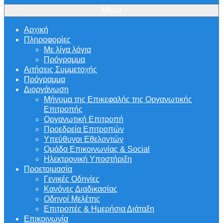
Menu
Αρχική
Πληροφορίες
Με λίγα λόγια
Πρόγραμμα
Αιτήσεις Συμμετοχής
Πρόγραμμα
Διοργάνωση
Μήνυμα της Επικεφαλής της Οργανωτικής
Επιτροπής
Οργανωτική Επιτροπή
Προεδρεία Επιτροπών
Υπεύθυνοι Εθελοντών
Ομάδα Επικοινωνίας & Social
Ηλεκτρονική Υποστήριξη
Προετοιμασία
Γενικές Οδηγίες
Κανόνες Διαδικασίας
Οδηγοί Μελέτης
Επιτροπές & Ημερήσια Διάταξη
Επικοινωνία