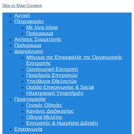
Skip to Main Content
Αρχική
Πληροφορίες
Με λίγα λόγια
Πρόγραμμα
Αιτήσεις Συμμετοχής
Πρόγραμμα
Διοργάνωση
Μήνυμα της Επικεφαλής της Οργανωτικής
Επιτροπής
Οργανωτική Επιτροπή
Προεδρεία Επιτροπών
Υπεύθυνοι Εθελοντών
Ομάδα Επικοινωνίας & Social
Ηλεκτρονική Υποστήριξη
Προετοιμασία
Γενικές Οδηγίες
Κανόνες Διαδικασίας
Οδηγοί Μελέτης
Επιτροπές & Ημερήσια Διάταξη
Επικοινωνία