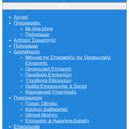
Menu
Αρχική
Πληροφορίες
Με λίγα λόγια
Πρόγραμμα
Αιτήσεις Συμμετοχής
Πρόγραμμα
Διοργάνωση
Μήνυμα της Επικεφαλής της Οργανωτικής
Επιτροπής
Οργανωτική Επιτροπή
Προεδρεία Επιτροπών
Υπεύθυνοι Εθελοντών
Ομάδα Επικοινωνίας & Social
Ηλεκτρονική Υποστήριξη
Προετοιμασία
Γενικές Οδηγίες
Κανόνες Διαδικασίας
Οδηγοί Μελέτης
Επιτροπές & Ημερήσια Διάταξη
Επικοινωνία